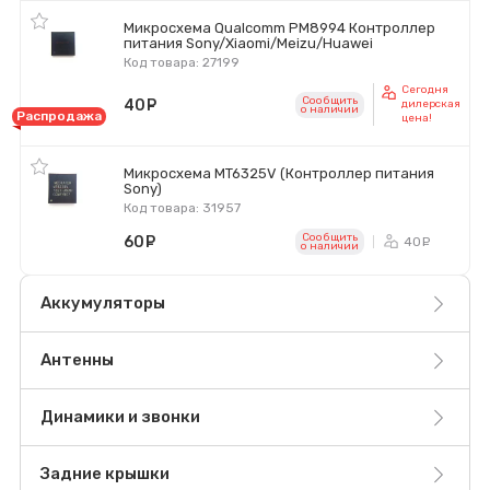
Микросхема Qualcomm PM8994 Контроллер
питания Sony/Xiaomi/Meizu/Huawei
Код товара: 27199
Сегодня
Сообщить
40
руб.
дилерская
o наличии
Распродажа
цена!
Микросхема MT6325V (Контроллер питания
Sony)
Код товара: 31957
Сообщить
60
руб.
40
ру
o наличии
Аккумуляторы
Антенны
Динамики и звонки
Задние крышки