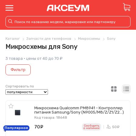
Каталог
Запчасти для телефонов
Микросхемы
Sony
Микросхемы для Sony
3 товара · цены от 40 до 70 ₽
Фильтр
Сортировать по
Микросхема Qualcomm PM8941 - Контроллер
питания Samsung/Sony (N9005/M8/Z/Z1/Z2...)
Код товара: 18648
Сообщить
70
руб.
50
ру
Популярное
o наличии