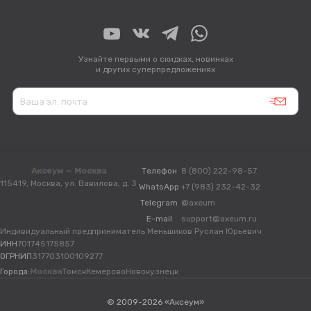
Узнайте первыми о скидках, новинках
и других суперпредложениях
Аксеум — Москва
Телефон
8 (800) 222-98-57
115419, Москва, ул. Вавилова, д. 3
WhatsApp
+7 (983) 232-42-32
Telegram
@axeum
E-mail
support@axeum.ru
Индивидуальный предприниматель Меньшиков Руслан Юрьевич
ИНН
701745175857
ОГРНИП
317703100109277
Города:
Москва
Томск
Кемерово
Новокузнецк
© 2009-2026 «Аксеум»