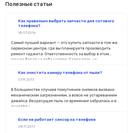
Полезные статьи
Как правильно выбрать запчасти для сотового
телефона?
18.07.2016
Самый лучший вариант — это купить запчасти в том же
сервисном центре, где вы планируете производить
ремонт гаджета. Ответственность за выбор в этом
случае берет на себя мастер. Более того, на
комплектующие будет распространяться гарантия. Если
вы планируете делать ремонт самостоятельно, то выбор
Как очистить камеру телефона от пыли?
деталей определит его качество. Желательно, чтобы
07.11.2017
перед покупкой нового модуля старый был в руках. Так
легче сориентироваться в разъемах, элементах
В большинстве случаев помутнение снимков вызвано
крепления, электрических параметрах и прочих
механическим загрязнением, а вовсе не устареванием
характеристиках.
девайса. Вездесущая пыль со временем забралась и в
смартфон.
Если не работает сенсор на телефоне
08.11.2017