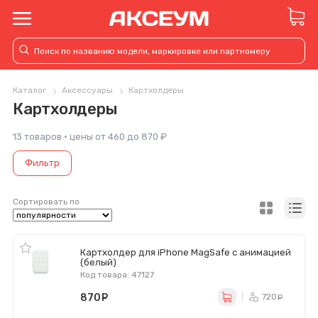
Каталог
Аксессуары
Картхолдеры
Картхолдеры
13 товаров · цены от 460 до 870 ₽
Фильтр
Сортировать по
Картхолдер для iPhone MagSafe с анимацией
(белый)
Код товара: 47127
870
руб.
720
ру