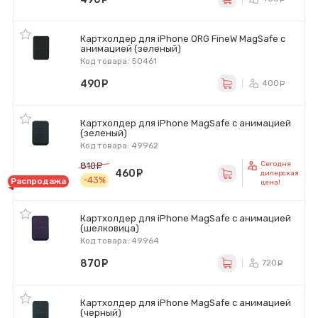
Картхолдер для iPhone ORG FineW MagSafe с
анимацией (зеленый)
Код товара: 50461
490
руб.
400
ру
Картхолдер для iPhone MagSafe с анимацией
(зеленый)
Код товара: 49962
Сегодня
810
руб.
460
руб.
дилерская
-43%
Распродажа
цена!
Картхолдер для iPhone MagSafe с анимацией
(шелковица)
Код товара: 49964
870
руб.
720
ру
Картхолдер для iPhone MagSafe с анимацией
(черный)