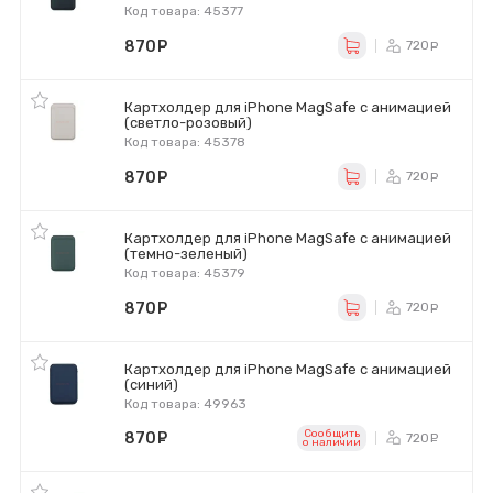
Код товара: 45377
870
руб.
720
ру
Картхолдер для iPhone MagSafe с анимацией
(светло-розовый)
Код товара: 45378
870
руб.
720
ру
Картхолдер для iPhone MagSafe с анимацией
(темно-зеленый)
Код товара: 45379
870
руб.
720
ру
Картхолдер для iPhone MagSafe с анимацией
(синий)
Код товара: 49963
Сообщить
870
руб.
720
ру
o наличии