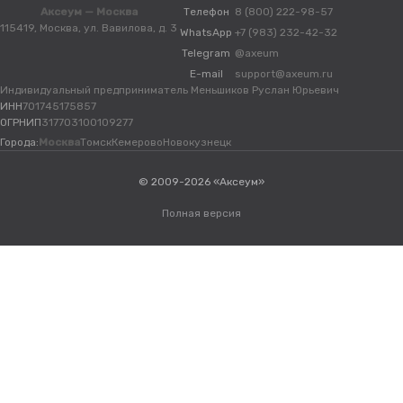
Аксеум — Москва
Телефон
8 (800) 222-98-57
115419, Москва, ул. Вавилова, д. 3
WhatsApp
+7 (983) 232-42-32
Telegram
@axeum
E-mail
support@axeum.ru
Индивидуальный предприниматель Меньшиков Руслан Юрьевич
ИНН
701745175857
ОГРНИП
317703100109277
Города:
Москва
Томск
Кемерово
Новокузнецк
© 2009-2026 «Аксеум»
Полная версия