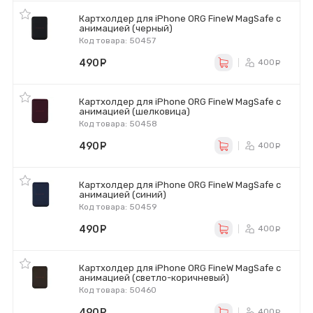
Картхолдер для iPhone ORG FineW MagSafe с
анимацией (черный)
Код товара: 50457
490
руб.
400
ру
Картхолдер для iPhone ORG FineW MagSafe с
анимацией (шелковица)
Код товара: 50458
490
руб.
400
ру
Картхолдер для iPhone ORG FineW MagSafe с
анимацией (синий)
Код товара: 50459
490
руб.
400
ру
Картхолдер для iPhone ORG FineW MagSafe с
анимацией (светло-коричневый)
Код товара: 50460
490
руб.
400
ру