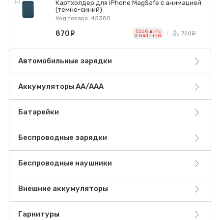
Картхолдер для iPhone MagSafe с анимацией
(темно-синий)
Код товара: 45380
Сообщить
870
руб.
720
ру
o наличии
Автомобильные зарядки
Аккумуляторы AA/AAA
Батарейки
Беспроводные зарядки
Беспроводные наушники
Внешние аккумуляторы
Гарнитуры