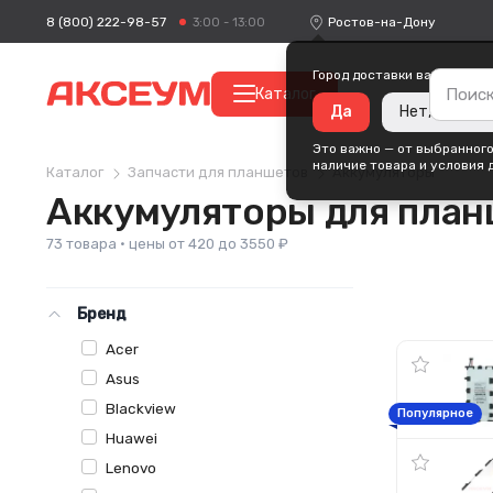
8 (800) 222-98-57
Ростов-на-Дону
3:00 - 13:00
Город доставки ваших поку
Каталог
Да
Нет, измени
Это важно — от выбранного
наличие товара и условия 
Каталог
Запчасти для планшетов
Аккумуляторы
Аккумуляторы для план
73 товара · цены от 420 до 3550 ₽
Бренд
Acer
Asus
Blackview
Популярное
Huawei
Lenovo