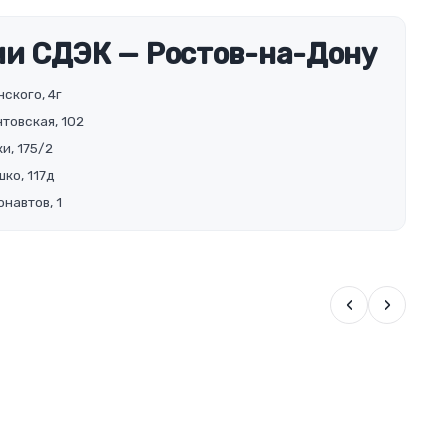
и СДЭК — Ростов-на-Дону
ского, 4г
товская, 102
и, 175/2
ко, 117д
навтов, 1
‹
›