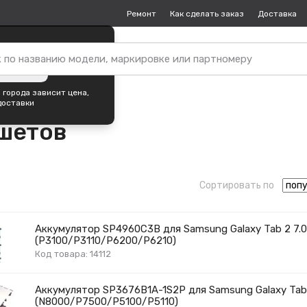
Ремонт
Как сделать заказ
Доставка
пок —
Ростов-на-Дону
?
ть город
 города зависит цена,
доставки
шетов
Сортировать по
Аккумулятор SP4960C3B для Samsung Galaxy Tab 2 7.0
(P3100/P3110/P6200/P6210)
Код товара: 14112
Аккумулятор SP3676B1A-1S2P для Samsung Galaxy Tab 
(N8000/P7500/P5100/P5110)