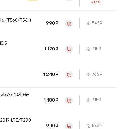
цена!
.6 (T560/T561)
990
руб.
545
руб.
0.5
1 170
руб.
715
руб.
1 240
руб.
765
руб.
b A7 10.4 Wi-
1 180
руб.
715
руб.
 2019 LTE/T290
900
руб.
535
руб.