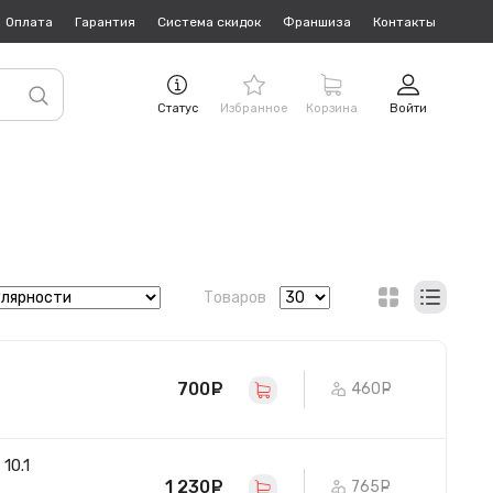
Оплата
Гарантия
Система скидок
Франшиза
Контакты
Статус
Избранное
Корзина
Войти
Товаров
700
руб.
460
руб.
10.1
1 230
руб.
765
руб.