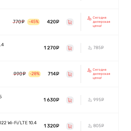
Сегодня
420
руб.
770
руб.
-45%
дилерская
цена!
.4
1 270
руб.
785
руб.
Сегодня
714
руб.
990
руб.
-28%
дилерская
цена!
5
1 630
руб.
995
руб.
2 Wi-Fi/LTE 10.4
1 320
руб.
805
руб.